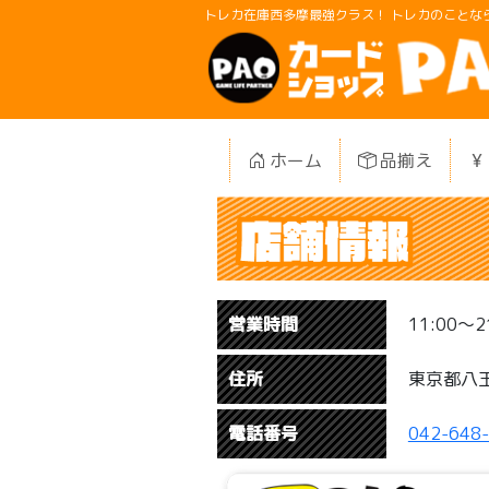
トレカ在庫西多摩最強クラス！ トレカのことなら
ホーム
品揃え
営業時間
11:00〜2
住所
東京都八王
電話番号
042-648