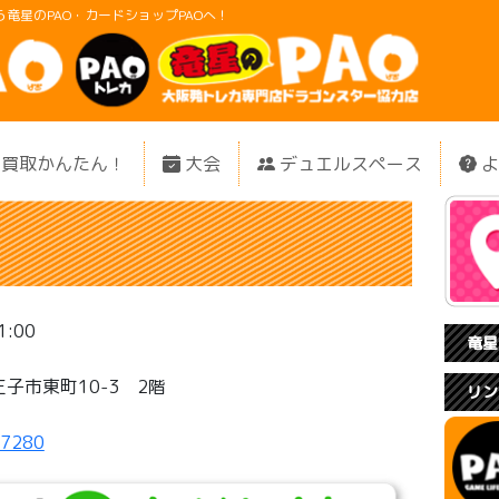
竜星のPAO・カードショップPAOへ！
買取かんたん！
大会
デュエルスペース
よ
1:00
竜星の
子市東町10-3 2階
リン
-7280